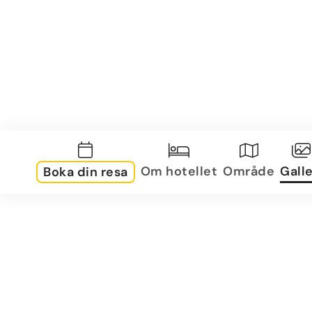
Om hotellet
Område
Galle
Boka din resa