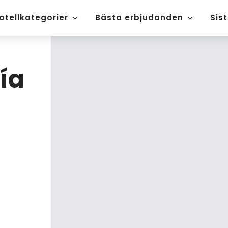
otellkategorier
Bästa erbjudanden
Sis
ía