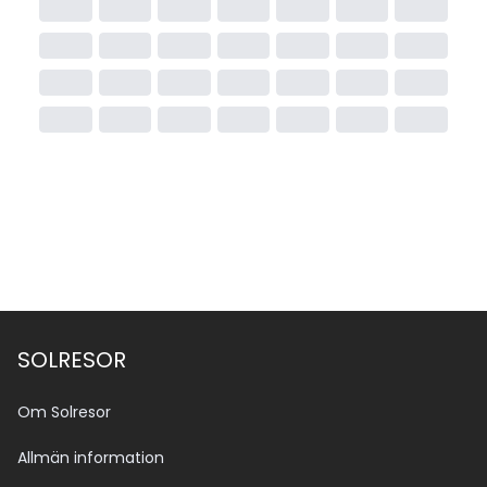
SOLRESOR
Om Solresor
Allmän information