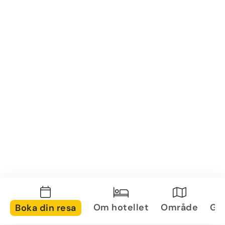
Om hotellet
Område
Gal
Boka din resa