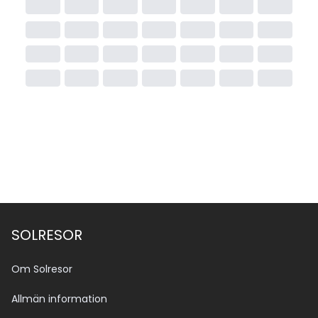
SOLRESOR
Om Solresor
Allmän information