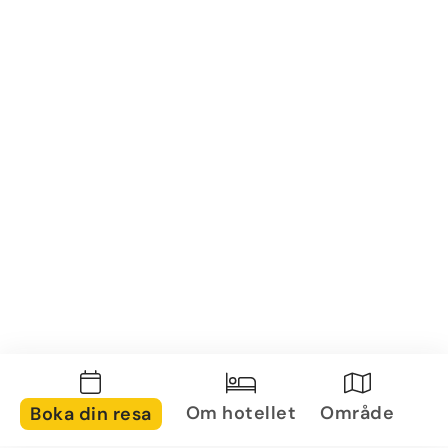
Om hotellet
Område
Boka din resa