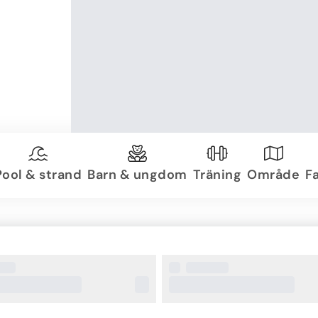
Pool & strand
Barn & ungdom
Träning
Område
Fa