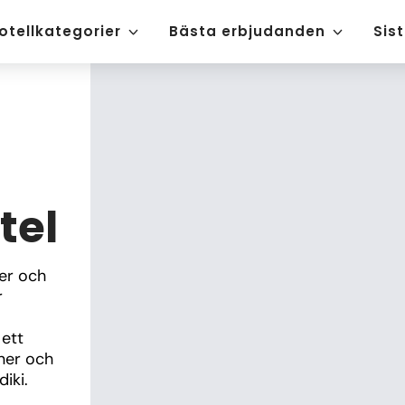
otellkategorier
Bästa erbjudanden
Sis
tel
er och 
 
ett 
ner och 
iki.