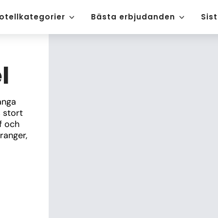
otellkategorier
Bästa erbjudanden
Sis
l
ånga 
stort 
 och 
anger, 