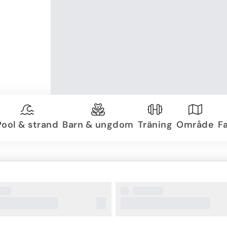
Pool & strand
Barn & ungdom
Träning
Område
Fa