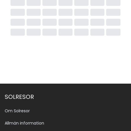
SOLRESOR
Om Solresor
Allmän information