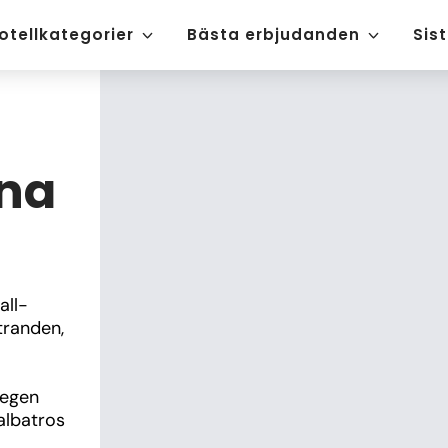
otellkategorier
Bästa erbjudanden
Sis
ana
all-
randen, 
egen 
lbatros 