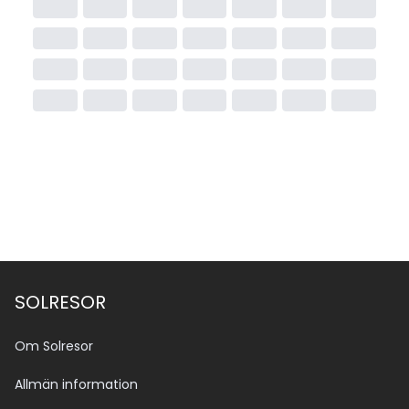
SOLRESOR
Om Solresor
Allmän information