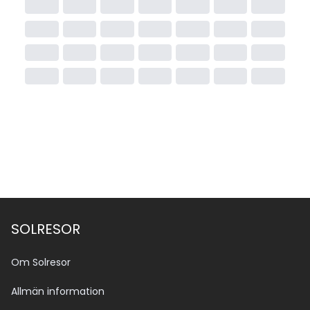
SOLRESOR
Om Solresor
Allmän information