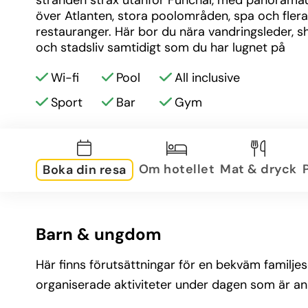
stranden strax utanför Funchal, med panoramaut
över Atlanten, stora poolområden, spa och flera 
restauranger. Här bor du nära vandringsleder, s
och stadsliv samtidigt som du har lugnet på 
klippkanten.
Wi-fi
Pool
All inclusive
Sport
Bar
Gym
Om hotellet
Mat & dryck
Boka din resa
Barn & ungdom
Här finns förutsättningar för en bekväm familje
organiserade aktiviteter under dagen som är anpa