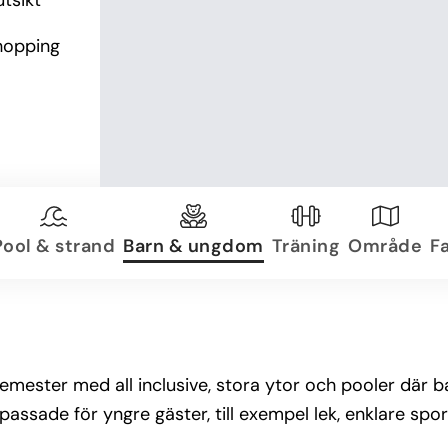
sikt 
hopping 
Pool & strand
Barn & ungdom
Träning
Område
Fa
semester med all inclusive, stora ytor och pooler där
ssade för yngre gäster, till exempel lek, enklare sport