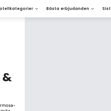
otellkategorier
Bästa erbjudanden
Sis
 &
Formosa-