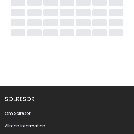
SOLRESOR
Om Solresor
Allmän information