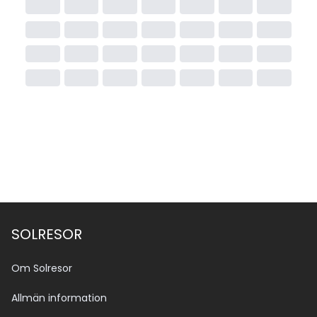
SOLRESOR
Om Solresor
Allmän information