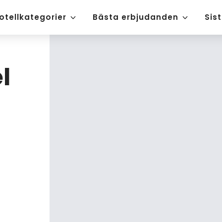
otellkategorier
Bästa erbjudanden
Sis
l