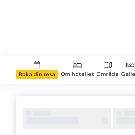
Om hotellet
Område
Galle
Boka din resa