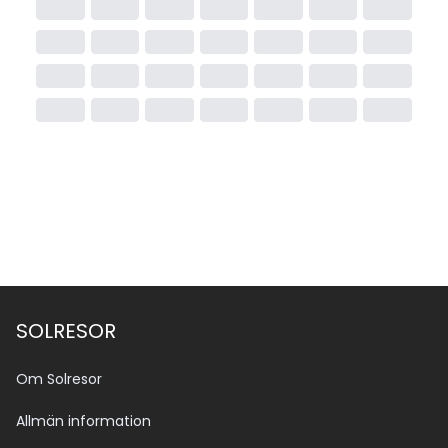
SOLRESOR
Om Solresor
Allmän information