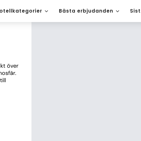
otellkategorier
Bästa erbjudanden
Sis
kt över 
osfär. 
ll 