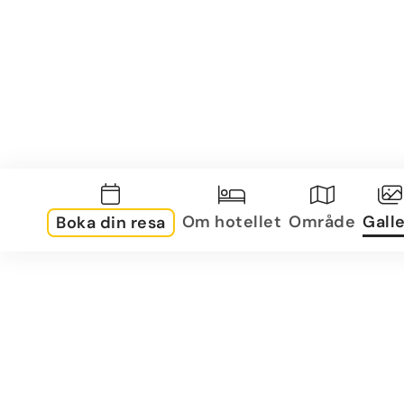
Om hotellet
Område
Galle
Boka din resa