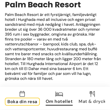
Palm Beach Resort
Palm Beach Resort är ett fyrstjärnigt, familjevänligt 
hotell i Hurghada med all inclusive och egen privat 
sandstrand med mjuk nedgång i havet. Anläggningen 
breder ut sig över 36 000 kvadratmeter och rymmer 
395 rum i sex byggnader, omgivna av grönska. Här 
finns tre pooler – varav en med två 
vattenrutschbanor – barnpool, kids club, spa, dyk- 
och vattensportcenter, huvudrestaurang med buffé 
samt tre barer med snacks och kvällsunderhållning. 
Stranden är 180 meter lång och ligger 200 meter från 
hotellet. Till Hurghada International Airport är det 12 
km och till El Dahar med sina basarer 6 km. Ett 
bekvämt val för familjer och par som vill ha lugn, 
grönska och nära till havet.
Om hotellet
Mat & dryck
Boka din resa