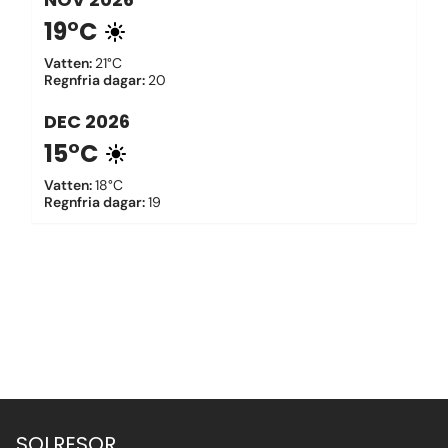
19°C
Vatten
:
21°C
Regnfria dagar
:
20
DEC
2026
15°C
Vatten
:
18°C
Regnfria dagar
:
19
SOLRESOR