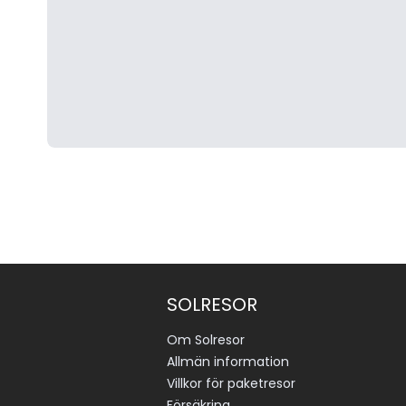
SOLRESOR
Om Solresor
Allmän information
Villkor för paketresor
Försäkring