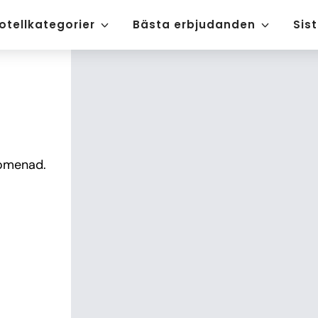
otellkategorier
Bästa erbjudanden
Sis
omenad. 