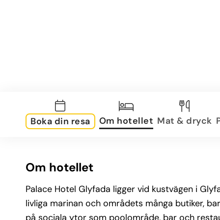
Om hotellet
Mat & dryck
Boka din resa
Om hotellet
Palace Hotel Glyfada ligger vid kustvägen i Glyfa
livliga marinan och områdets många butiker, bar
på sociala ytor som poolområde, bar och resta