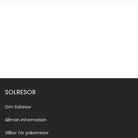
SOLRESOR
Om Solresor
Allmän information
Villkor för paketresor