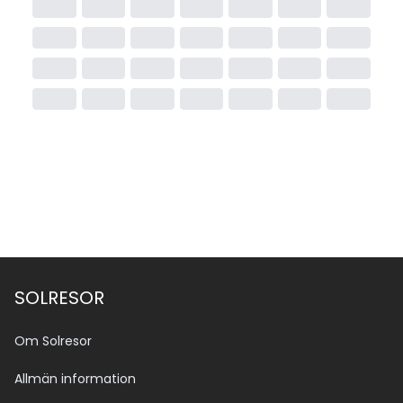
SOLRESOR
Om Solresor
Allmän information