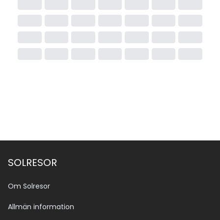
SOLRESOR
Om Solresor
Allmän information