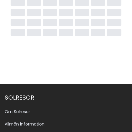
SOLRESOR
Om Solresor
Allmän information