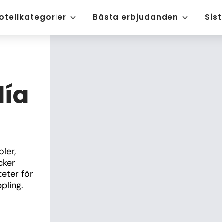
otellkategorier
Bästa erbjudanden
Sis
día
er, 
ker 
teter för 
pling.