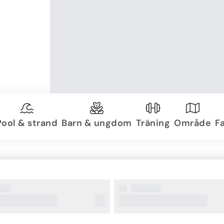
Pool & strand
Barn & ungdom
Träning
Område
Fa