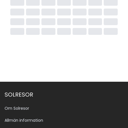
SOLRESOR
Om Solresor
Allmän information