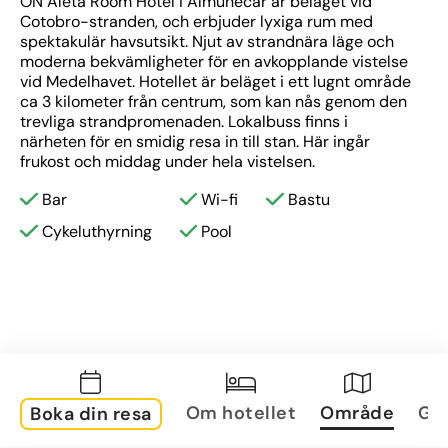
ON Aleta Room Hotel i Almuñécar är beläget vid 
Cotobro-stranden, och erbjuder lyxiga rum med 
spektakulär havsutsikt. Njut av strandnära läge och 
moderna bekvämligheter för en avkopplande vistelse 
vid Medelhavet. Hotellet är beläget i ett lugnt område 
ca 3 kilometer från centrum, som kan nås genom den 
trevliga strandpromenaden. Lokalbuss finns i 
närheten för en smidig resa in till stan. Här ingår 
frukost och middag under hela vistelsen.
Bar
Wi-fi
Bastu
Cykeluthyrning
Pool
Om hotellet
Område
Gal
Boka din resa