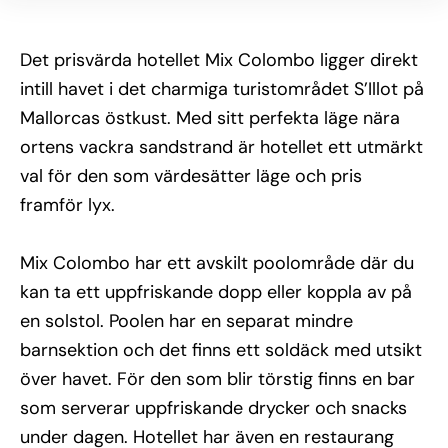
möjligt. Ingen uteplats eller utsikt garanteras, 
ljusinsläppet kan vara begränsat. Du kan också välja 
mellan att boka halvpension eller all inklusive för en 
Det prisvärda hotellet Mix Colombo ligger direkt
bekvämare vistelse.
intill havet i det charmiga turistområdet S’Illot på
S’Illot är en gammal fiskeby som nu är en lugn 
Mallorcas östkust. Med sitt perfekta läge nära
semesterort känd för sina pittoreska vikar och vackra 
ortens vackra sandstrand är hotellet ett utmärkt
sandstränder. I S’Illot finns en långgrund sandstrand 
och en trevlig strandpromenad som kantas av 
val för den som värdesätter läge och pris
restauranger, caféer och butiker. Härifrån kan du 
framför lyx.
också enkelt promenera till den närliggande 
badorten Sa Coma. För den som vill utforska mer av 
Mallorcas östkust rekommenderas ett besök till de 
Mix Colombo har ett avskilt poolområde där du
berömda drakgrottorna, som kan nås med lokalbuss 
kan ta ett uppfriskande dopp eller koppla av på
eller taxi. Alternativt kan du hyra en bil och upptäcka 
de gömda badvikarna längs kusten.
en solstol. Poolen har en separat mindre
barnsektion och det finns ett soldäck med utsikt
En särskild skatt tas ut på hotellövernattningar på de 
Baleariska öarna. Skatten betalas direkt till hotellet i 
över havet. För den som blir törstig finns en bar
samband med incheckning och inkluderas inte i 
som serverar uppfriskande drycker och snacks
resans pris. Skatten beräknas utifrån vistelsens längd 
och officiell hotellkategori och gäller resenärer från 16 
under dagen. Hotellet har även en restaurang