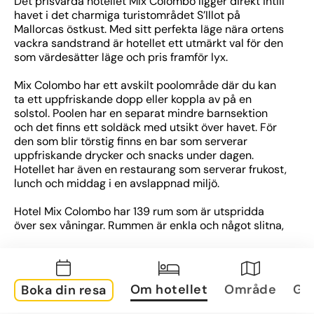
Det prisvärda hotellet Mix Colombo ligger direkt intill 
havet i det charmiga turistområdet S’Illot på 
Mallorcas östkust. Med sitt perfekta läge nära ortens 
vackra sandstrand är hotellet ett utmärkt val för den 
som värdesätter läge och pris framför lyx. 
Mix Colombo har ett avskilt poolområde där du kan 
ta ett uppfriskande dopp eller koppla av på en 
solstol. Poolen har en separat mindre barnsektion 
och det finns ett soldäck med utsikt över havet. För 
den som blir törstig finns en bar som serverar 
uppfriskande drycker och snacks under dagen. 
Hotellet har även en restaurang som serverar frukost, 
lunch och middag i en avslappnad miljö.
Hotel Mix Colombo har 139 rum som är utspridda 
över sex våningar. Rummen är enkla och något slitna, 
men funktionella och finns i olika storlekar för att 
passa både par och större familjer. Alla rum är 
utrustade med luftkonditionering, TV och med utsikt 
över antingen havet eller omgivningar. På Mix 
Om hotellet
Område
Gal
Boka din resa
Colombo kan du även boka ekonomirum. Detta är vår 
enklaste rumstyp, för dig som vill bo så billigt som 