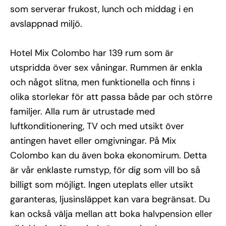
år. Tänk på att officiell klassificering kan skilja sig från 
som serverar frukost, lunch och middag i en
Solresors egen. 
avslappnad miljö.
Hotel Mix Colombo har 139 rum som är
utspridda över sex våningar. Rummen är enkla
och något slitna, men funktionella och finns i
olika storlekar för att passa både par och större
familjer. Alla rum är utrustade med
luftkonditionering, TV och med utsikt över
antingen havet eller omgivningar. På Mix
Colombo kan du även boka ekonomirum. Detta
är vår enklaste rumstyp, för dig som vill bo så
billigt som möjligt. Ingen uteplats eller utsikt
garanteras, ljusinsläppet kan vara begränsat. Du
kan också välja mellan att boka halvpension eller