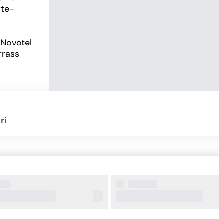
rte-
 Novotel 
rass 
s även 
även när 
ri