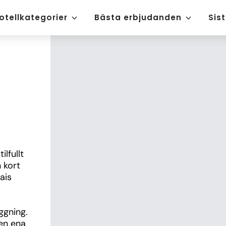
otellkategorier
Bästa erbjudanden
Sis
s
lfullt 
 kort 
is 
gning. 
en ena 