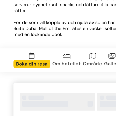
serverar dygnet runt-snacks och lättare à la ca
rätter.
För de som vill koppla av och njuta av solen har
Suite Dubai Mall of the Emirates en vacker solter
med en lockande pool. 
För den som önskar träna under semestern finn
ett gym tillgängligt, så att du kan hålla dig aktiv 
du är bortrest.
Om hotellet
Område
Galle
Boka din resa