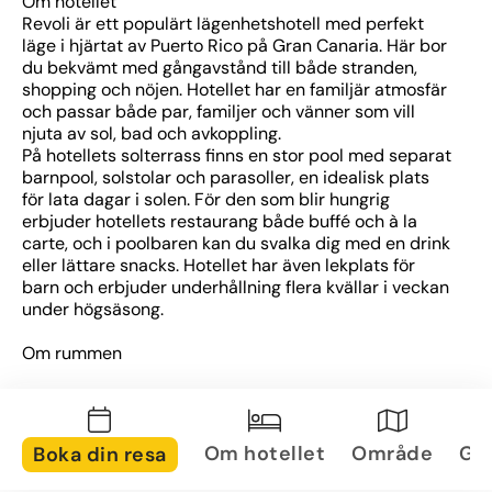
Om hotellet
Revoli är ett populärt lägenhetshotell med perfekt 
läge i hjärtat av Puerto Rico på Gran Canaria. Här bor 
du bekvämt med gångavstånd till både stranden, 
shopping och nöjen. Hotellet har en familjär atmosfär 
och passar både par, familjer och vänner som vill 
njuta av sol, bad och avkoppling.
På hotellets solterrass finns en stor pool med separat 
barnpool, solstolar och parasoller, en idealisk plats 
för lata dagar i solen. För den som blir hungrig 
erbjuder hotellets restaurang både buffé och à la 
carte, och i poolbaren kan du svalka dig med en drink 
eller lättare snacks. Hotellet har även lekplats för 
barn och erbjuder underhållning flera kvällar i veckan 
under högsäsong.
Om rummen
Rummen på Grupotel Revoli är ljusa, moderna och 
rymliga, med fokus på bekvämlighet och funktion. 
Samtliga rum har separat sovrum, vardagsrumsdel 
med bäddsoffa samt ett fullt utrustat pentry, perfekt 
Om hotellet
Område
Gal
Boka din resa
för dig som vill ha friheten att laga egna måltider.
Alla rum har luftkonditionering, tv, wifi och balkong 