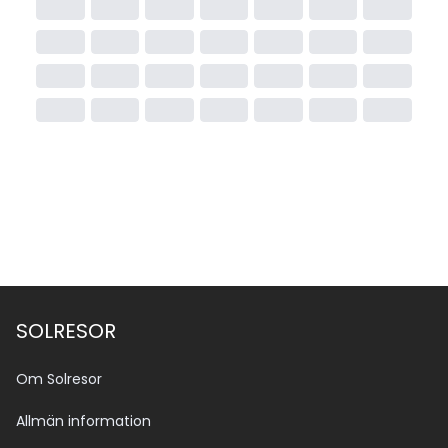
SOLRESOR
Om Solresor
Allmän information