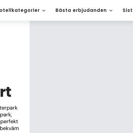
otellkategorier
Bästa erbjudanden
Sis
rt
erpark 
park, 
perfekt 
 bekväm 