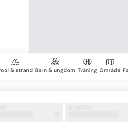
Pool & strand
Barn & ungdom
Träning
Område
Fa