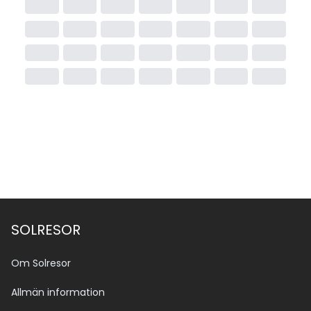
SOLRESOR
Om Solresor
Allmän information