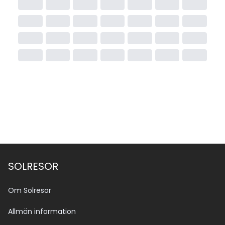
SOLRESOR
Om Solresor
Allmän information