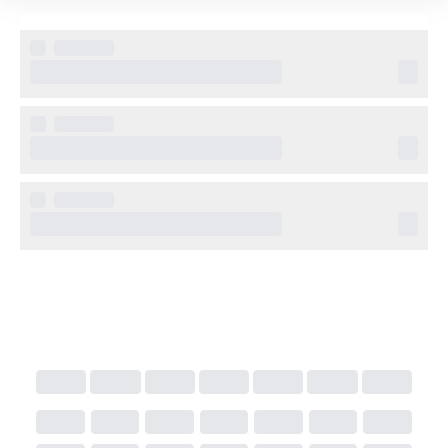
internationella rätter, bar, gym, pool samt moderna 
konferensfaciliteter. Personalen hjälper gärna till med 
tips om sevärdheter och utflykter i Málaga och på 
Costa del Sol.