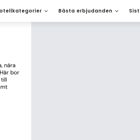
otellkategorier
Bästa erbjudanden
Sis
 nära 
Här bor 
ll 
mt 