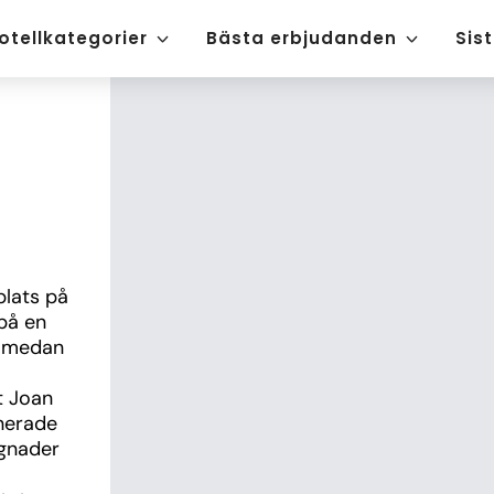
otellkategorier
Bästa erbjudanden
Sis
lats på 
på en 
 medan 
 Joan 
nerade 
gnader 