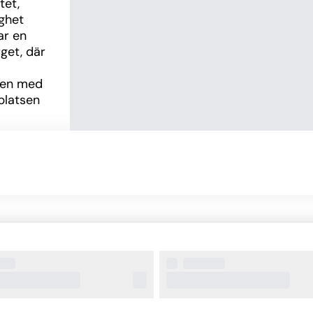
et, 
het 
r en 
et, där 
sen med 
latsen 
 
, 
liteter 
 och 
, rummet 
t. De 
n 
 
ntika 
men är 
på 
 Alla 