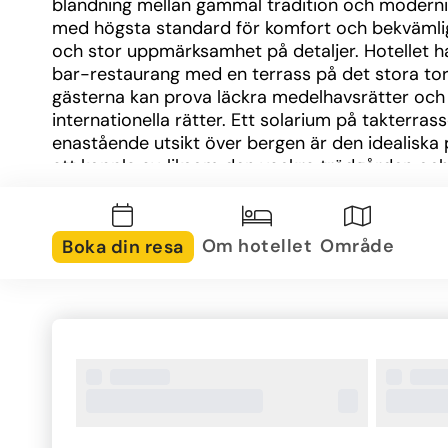
blandning mellan gammal tradition och modernit
med högsta standard för komfort och bekvämlig
och stor uppmärksamhet på detaljer. Hotellet ha
bar-restaurang med en terrass på det stora torg
gästerna kan prova läckra medelhavsrätter och 
internationella rätter. Ett solarium på takterras
enastående utsikt över bergen är den idealiska p
att koppla av, liksom den vackra trädgården och
loungen. Hotellet har ett privat rum för banketter
konferenser, middagar och möten. Ytterligare faci
som är tillgängliga för gäster på 8-rumshotellet 
Om hotellet
Område
Boka din resa
inkluderar en lobby med Hotell skert, cloakroom
hissen tillgång, ett café, WLAN Internet-tillgång
och Tvättservice tjänster och en cykel hyra tjäns
bekväma rummen är fulla av naturligt ljus med e
harmonisk kontrast mellan gammal tradition och
modern stil. Inredningen i varje rum är gjord av a
möbler som har omsorgsfullt restaurerats. Rum
inte numrerade utan identifierade med namnet 
framstående besökare som har passerat hotellet.