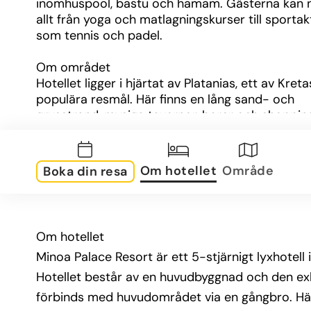
inomhuspool, bastu och hamam. Gästerna kan nj
allt från yoga och matlagningskurser till sportakt
som tennis och padel.
Om området
Hotellet ligger i hjärtat av Platanias, ett av Kreta
populära resmål. Här finns en lång sand- och 
grusstrand, mysiga tavernor, barer och shopping 
inom bekvämt gångavstånd. Vill du upptäcka me
finns lokalbussar till Chania stad, med sin charm
venetianska hamn och livfulla gränder.
Om hotellet
Område
Boka din resa
Om rummen
Imperial Beach Wing erbjuder moderna och ryml
dubbelrum, familjerum och sviter – många med 
Om hotellet
havsutsikt, privat pool eller jacuzzi. Alla rum är st
Minoa Palace Resort är ett 5-stjärnigt lyxhotell
inredda med bekvämligheter som luftkonditioner
gratis Wi-Fi, minibar, smart-TV och balkong eller
Hotellet består av en huvudbyggnad och den exk
terrass. För den som söker det lilla extra finns ä
förbinds med huvudområdet via en gångbro. Här 
exklusiva sviter, inklusive en Presidential Suite 