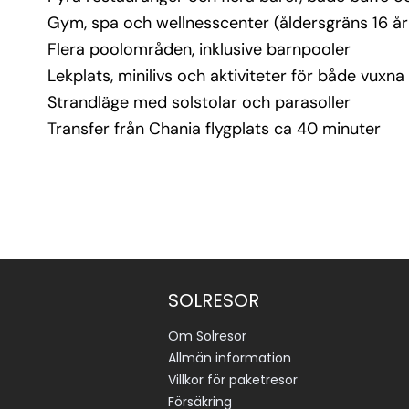
Gym, spa och wellnesscenter (åldersgräns 16 år 
Flera poolområden, inklusive barnpooler
Lekplats, minilivs och aktiviteter för både vuxn
Strandläge med solstolar och parasoller
Transfer från Chania flygplats ca 40 minuter
SOLRESOR
Om Solresor
Allmän information
Villkor för paketresor
Försäkring