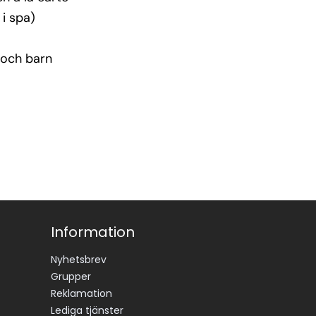
i spa)
a och barn
Information
Nyhetsbrev
Grupper
Reklamation
Lediga tjänster