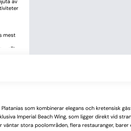
uta av 
iviteter 
s mest 
– allt 
r av ön 
iga 
iga 
ilrent 
 i Platanias som kombinerar elegans och kretensisk gäst
ing, 
 
lusiva Imperial Beach Wing, som ligger direkt vid str
ven 
väntar stora poolområden, flera restauranger, barer 
med egen 