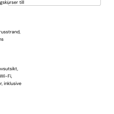
skurser till
russtrand,
ns
vsutsikt,
Wi-Fi,
, inklusive