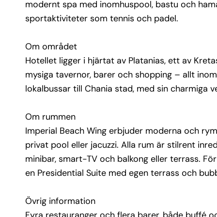
modernt spa med inomhuspool, bastu och hamam.
terrass och bubbelpool.
sportaktiviteter som tennis och padel.
Övrig information
Fyra restauranger och flera barer, både buffé och
Om området
carte
Hotellet ligger i hjärtat av Platanias, ett av Kr
Gym, spa och wellnesscenter (åldersgräns 16 år 
mysiga tavernor, barer och shopping – allt ino
Flera poolområden, inklusive barnpooler
Lekplats, minilivs och aktiviteter för både vuxna 
lokalbussar till Chania stad, med sin charmiga v
barn
Strandläge med solstolar och parasoller
Om rummen
Transfer från Chania flygplats ca 40 minuter
Imperial Beach Wing erbjuder moderna och ryml
privat pool eller jacuzzi. Alla rum är stilrent i
minibar, smart-TV och balkong eller terrass. För 
en Presidential Suite med egen terrass och bub
Övrig information
Fyra restauranger och flera barer, både buffé oc