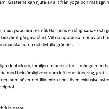
 Gästerna kan njuta av allt från yoga och matlagning
 à la 
etas mest populära resmål. Här finns en lång sand- och g
i spa)
m bekvämt gångavstånd. Vill du upptäcka mer av ön fin
och 
enetianska hamn och livfulla gränder.
iga dubbelrum, familjerum och sviter – många med ha
nredda med bekvämligheter som luftkonditionering, gratis 
den som söker det lilla extra finns även exklusiva sviter
belpool.
h à la carte