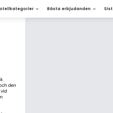
otellkategorier
Bästa erbjudanden
Sis
k 
och den 
vid 
n 