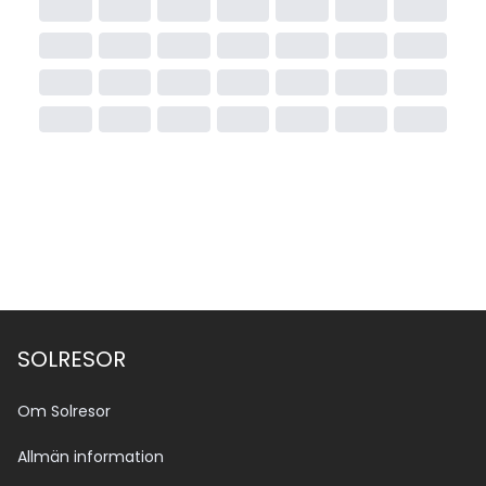
SOLRESOR
Om Solresor
Allmän information