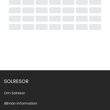
SOLRESOR
Om Solresor
Allmän information