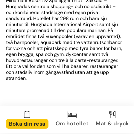
Minamark Resort & Spa ligger midt i Sakkala – 
Hurghadas centrala shopping- och nöjesdistrikt – 
och kombinerar stadsläge med egen privat 
sandstrand. Hotellet har 298 rum och bara sju 
minuter till Hurghada International Airport samt sju 
minuters promenad till den populära marinan. På 
området finns två vuxenpooler (varav en uppvärmd), 
två barnpooler, aquapark med tre vattenrutschbanor 
för vuxna och ett piratskepp med fyra banor för barn, 
egen brygga, spa och gym, dykcenter samt två 
huvudrestauranger och tre à la carte-restauranger. 
Ett bra val för den som vill ha basarer, restauranger 
och stadsliv inom gångavstånd utan att ge upp 
stranden.
Om hotellet
Mat & dryck
Boka din resa