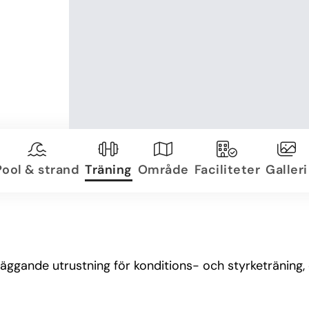
Pool & strand
Träning
Område
Faciliteter
Galleri
äggande utrustning för konditions- och styrketräning,