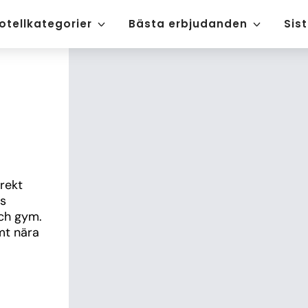
otellkategorier
Bästa erbjudanden
Sis
ekt 
s 
ch gym. 
t nära 