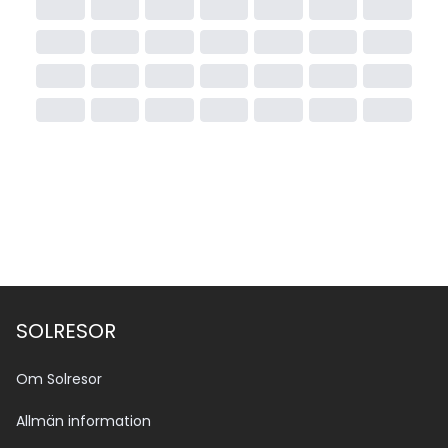
SOLRESOR
Om Solresor
Allmän information