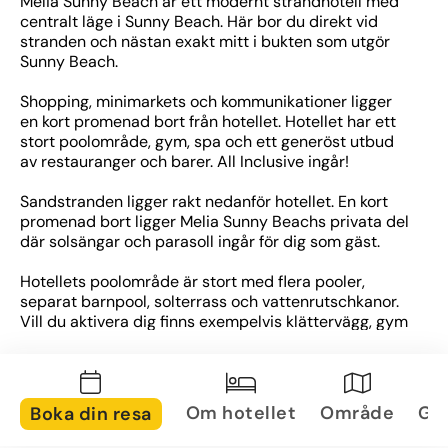
Melia Sunny Beach är ett modernt strandhotell med 
centralt läge i Sunny Beach. Här bor du direkt vid 
stranden och nästan exakt mitt i bukten som utgör 
Sunny Beach. 
Shopping, minimarkets och kommunikationer ligger 
en kort promenad bort från hotellet. Hotellet har ett 
stort poolområde, gym, spa och ett generöst utbud 
av restauranger och barer. All Inclusive ingår!
Sandstranden ligger rakt nedanför hotellet. En kort 
promenad bort ligger Melia Sunny Beachs privata del 
där solsängar och parasoll ingår för dig som gäst.
Hotellets poolområde är stort med flera pooler, 
separat barnpool, solterrass och vattenrutschkanor. 
Vill du aktivera dig finns exempelvis klättervägg, gym 
och pingis.
Om hotellet
Område
Gal
Boka din resa