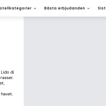
otellkategorier
Bästa erbjudanden
Sis
Lido di 
asser. 
t, 
 havet.