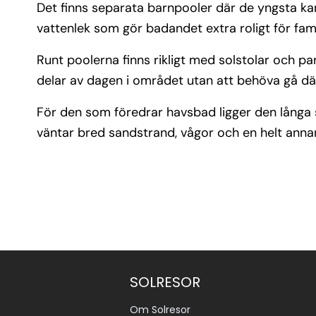
Det finns separata barnpooler där de yngsta kan
vattenlek som gör badandet extra roligt för fami
Runt poolerna finns rikligt med solstolar och pa
delar av dagen i området utan att behöva gå där
För den som föredrar havsbad ligger den lång
väntar bred sandstrand, vågor och en helt anna
SOLRESOR
Om Solresor