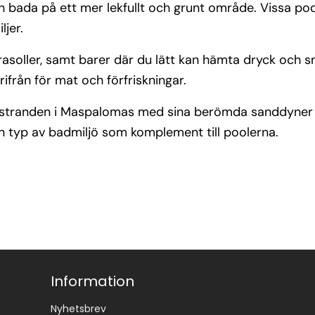
 bada på ett mer lekfullt och grunt område. Vissa pool
ljer.
rasoller, samt barer där du lätt kan hämta dryck och sna
ifrån för mat och förfriskningar.
a stranden i Maspalomas med sina berömda sanddyner
n typ av badmiljö som komplement till poolerna.
Information
Nyhetsbrev