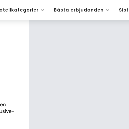
otellkategorier
Bästa erbjudanden
Sis
n, 
usive-