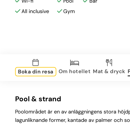
Wi-fi
Pool
Bar
All inclusive
Gym
Om hotellet
Mat & dryck
Boka din resa
Pool & strand
Poolområdet är en av anläggningens stora höjdp
lagunliknande former, kantade av palmer och so