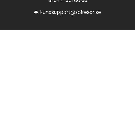
077-551 00 00
kundsupport@solresor.se