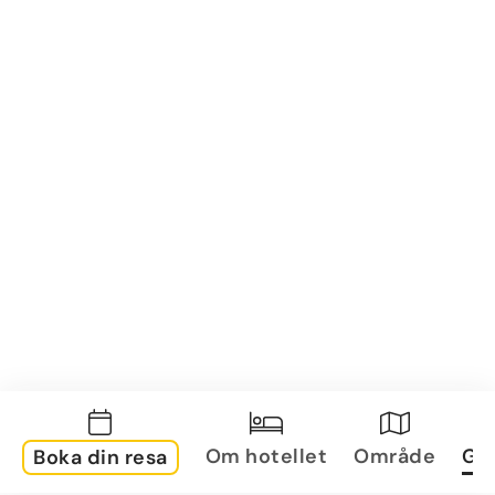
Om hotellet
Område
Gal
Boka din resa