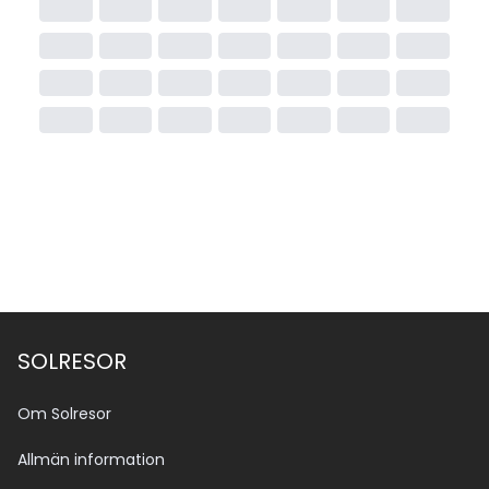
SOLRESOR
Om Solresor
Allmän information