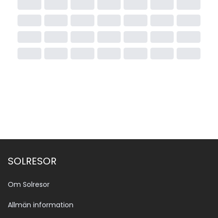
SOLRESOR
Om Solresor
Allmän information