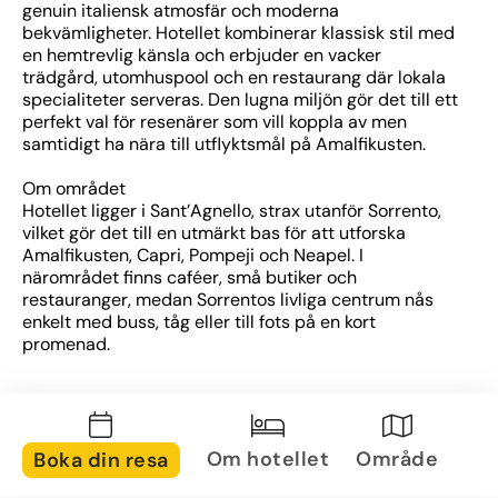
genuin italiensk atmosfär och moderna 
bekvämligheter. Hotellet kombinerar klassisk stil med 
en hemtrevlig känsla och erbjuder en vacker 
trädgård, utomhuspool och en restaurang där lokala 
specialiteter serveras. Den lugna miljön gör det till ett 
perfekt val för resenärer som vill koppla av men 
samtidigt ha nära till utflyktsmål på Amalfikusten.
Om området
Hotellet ligger i Sant’Agnello, strax utanför Sorrento, 
vilket gör det till en utmärkt bas för att utforska 
Amalfikusten, Capri, Pompeji och Neapel. I 
närområdet finns caféer, små butiker och 
restauranger, medan Sorrentos livliga centrum nås 
enkelt med buss, tåg eller till fots på en kort 
promenad.
Om rummen
Rummen är ljust inredda i klassisk italiensk stil och 
utrustade med luftkonditionering, TV, minibar och 
eget badrum. Många av rummen har balkong eller 
Om hotellet
Område
Boka din resa
terrass med utsikt över trädgården eller 