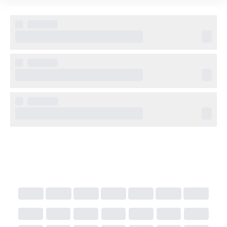
omgivningarna. Det finns både dubbelrum och 
familjerum för olika behov.
Övrig information
Utomhuspool med solterrass
Restaurang och bar
Trädgård med sittplatser för avkoppling
Gratis Wi-Fi i allmänna utrymmen
Reception med hjälp att boka utflykter
Kort transfer från Neapels flygplats till 
Sant’Agnello/Sorrento