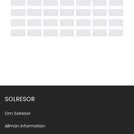
SOLRESOR
Om Solresor
Allmän information