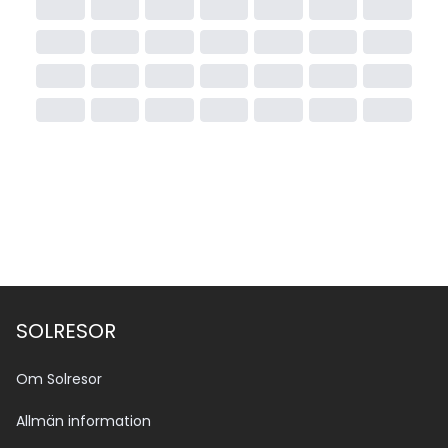
SOLRESOR
Om Solresor
Allmän information