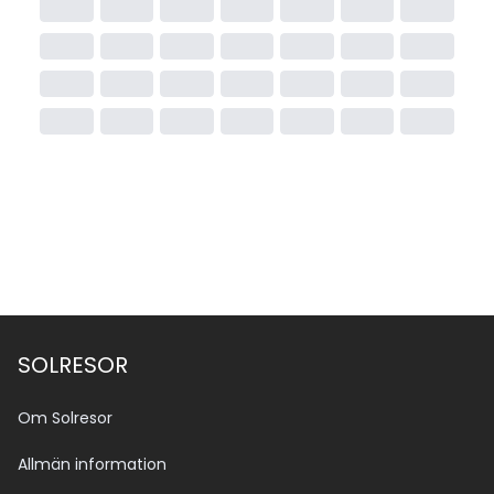
SOLRESOR
Om Solresor
Allmän information