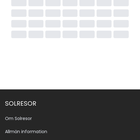
SOLRESOR
Om Solresor
Allmän information