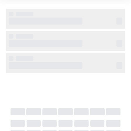
Flera restauranger och barer
Gym och wellnesscenter
Möjlighet till aktiviteter och utflykter