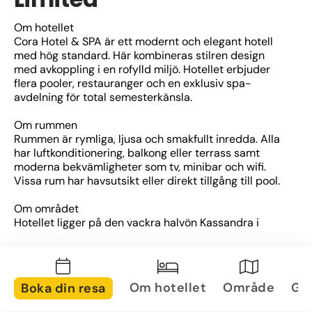
Om hotellet
Cora Hotel & SPA är ett modernt och elegant hotell 
med hög standard. Här kombineras stilren design 
med avkoppling i en rofylld miljö. Hotellet erbjuder 
flera pooler, restauranger och en exklusiv spa-
avdelning för total semesterkänsla.
Om rummen
Rummen är rymliga, ljusa och smakfullt inredda. Alla 
har luftkonditionering, balkong eller terrass samt 
moderna bekvämligheter som tv, minibar och wifi. 
Vissa rum har havsutsikt eller direkt tillgång till pool.
Om området
Hotellet ligger på den vackra halvön Kassandra i 
Halkidiki, omgiven av pinjeskog och med utsikt över 
det glittrande Egeiska havet. På kort avstånd finns 
både stränder, små byar och möjligheter till utflykter 
i regionen.
Om hotellet
Område
Gal
Boka din resa
Övrig information