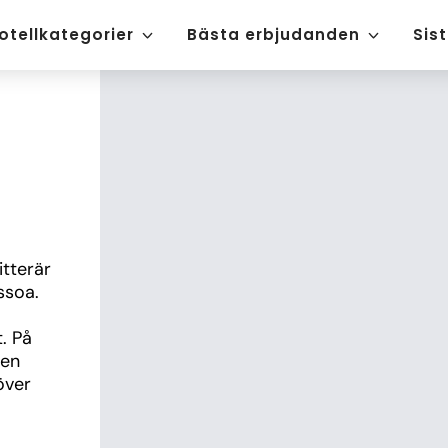
otellkategorier
Bästa erbjudanden
Sis
tterär 
soa. 
 På 
en 
ver 